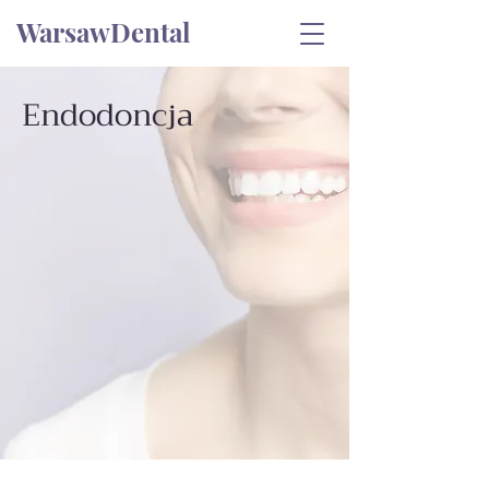
WarsawDental
Endodoncja