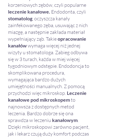
korzeniowych zębów, czyli popularne
leczenie kanałowe.
Endodonta, czyli
stomatolog
, oczyszcza kanały
zainfekowanego zęba, usuwając z nich
miazgę, a następnie zakłada materiał
wypełniający ząb. Takie
opracowanie
kanałów
wymaga więcej niż jednej
wizyty u stomatologa. Zabieg odbywa
się w 3 turach, każda w miej więcej
tygodniowym odstępie. Endodoncja to
skomplikowana procedura,
wymagająca bardzo dużych
umiejętności manualnych. Z pomocą
przychodzi więc mikroskop.
Leczenie
kanałowe pod mikroskopem
to
najnowsza z dostępnych metod
leczenia. Bardzo dobrze się ona
sprawdza w leczeniu
kanałowym
.
Dzięki mikroskopowi zarówno pacjent,
jak i lekarz czują duży komfort podczas