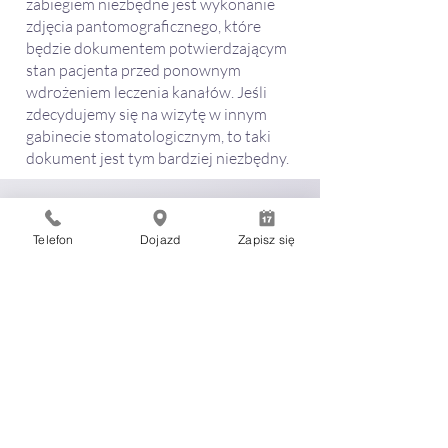
zabiegiem niezbędne jest wykonanie
zdjęcia pantomograficznego, które
będzie dokumentem potwierdzającym
stan pacjenta przed ponownym
wdrożeniem leczenia kanałów. Jeśli
zdecydujemy się na wizytę w innym
gabinecie stomatologicznym, to taki
dokument jest tym bardziej niezbędny.
Telefon
Dojazd
Zapisz się
WarsawDental
ZK MANAGEMENT Sp. з о. о.
Наша клиника успешно принимает
пациентов уже более 30 лет. Мы
лечим целые семьи и поколения, что
является для нас предметом