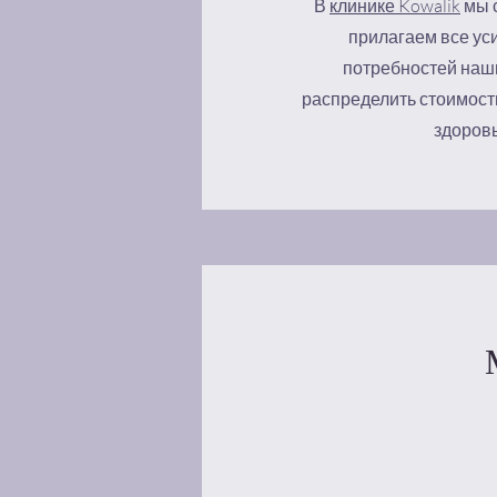
В
клинике Kowalik
мы с
прилагаем все ус
потребностей наш
распределить стоимость
здоровь