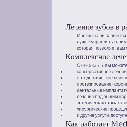
Лечение зубов в р
Многие наши пациенты п
лучше управлять своим
которая позволяет вам
Комплексное леч
С MediRatom вы можете
консервативное лечение
ортодонтическое лечени
протезирование (коронк
дентальные имплантаты
лечение под общим нар
эстетическая стоматоло
хирургические процедур
и другие услуги, досту
Как работает Me