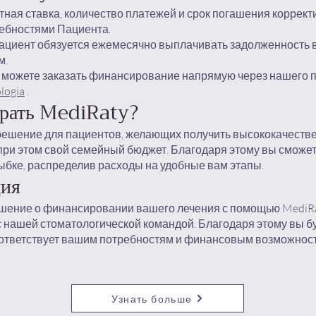
тная ставка, количество платежей и срок погашения коррект
ебностями Пациента.
ациент обязуется ежемесячно выплачивать задолженность в
м.
 можете заказать финансирование напрямую через нашего 
logia
.
брать MediRaty?
решение для пациентов, желающих получить высококачеств
при этом свой семейный бюджет. Благодаря этому вы сможет
ыбке, распределив расходы на удобные вам этапы.
ция
шение о финансировании вашего лечения с помощью MediR
 нашей стоматологической командой. Благодаря этому вы бу
ответствует вашим потребностям и финансовым возможнос
Узнать больше