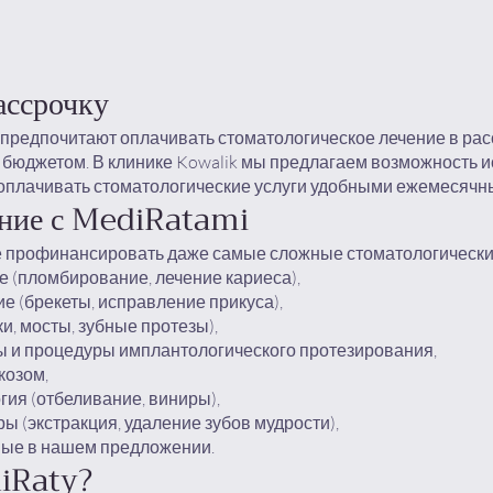
ассрочку
редпочитают оплачивать стоматологическое лечение в расс
 бюджетом. В клинике Kowalik мы предлагаем возможность и
 оплачивать стоматологические услуги удобными ежемесяч
ение с MediRatami
 профинансировать даже самые сложные стоматологические
 (пломбирование, лечение кариеса),
е (брекеты, исправление прикуса),
и, мосты, зубные протезы),
 и процедуры имплантологического протезирования,
козом,
гия (отбеливание, виниры),
ы (экстракция, удаление зубов мудрости),
пные в нашем предложении.
diRaty?