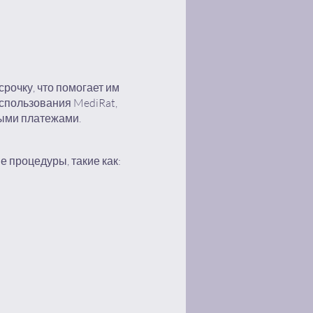
рочку, что помогает им
спользования MediRat,
ными платежами.
 процедуры, такие как: