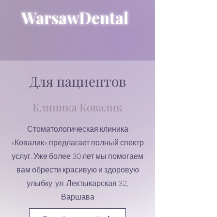
WarsawDental
Для пациентов
Клиника Ковалик
Стоматологическая клиника
«Ковалик» предлагает полный спектр
услуг. Уже более 30 лет мы помогаем
вам обрести красивую и здоровую
улыбку. ул. Лектыкарская 32,
Варшава