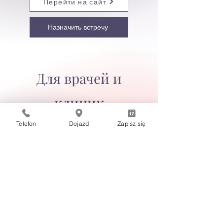
Перейти на сайт
Назначить встречу
Для врачей и
клиник
Telefon
Dojazd
Zapisz się
WarsawDentalConsulting
Поддержка технологической
трансформации (3D, CAD/CAM),
консалтинговые услуги,
распространение новейших
технологических решений.