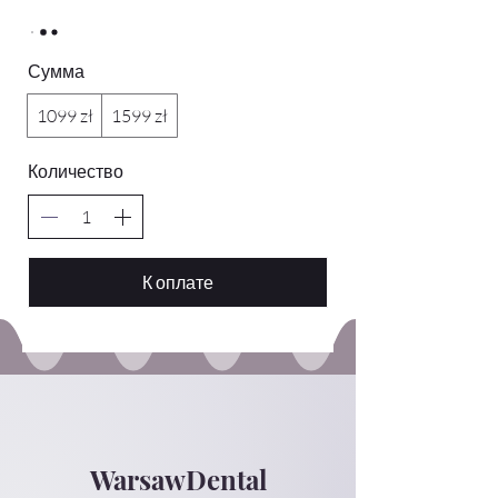
Сумма
1099 zł
1599 zł
Количество
К оплате
WarsawDental