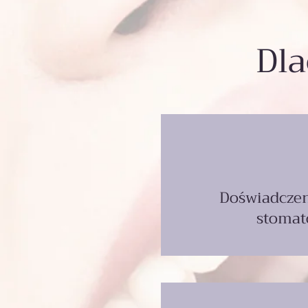
Dl
Doświadczen
stomat