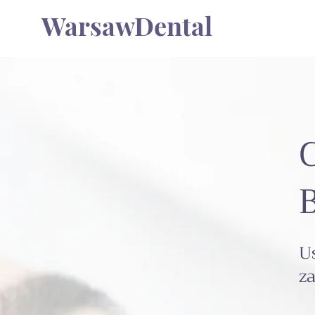
WarsawDental
U
za