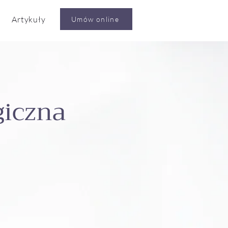
Artykuły
Umów online
giczna