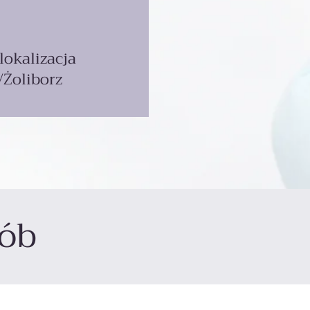
okalizacja
/Żoliborz
sób