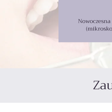
Nowoczesna 
(mikrosko
Zau