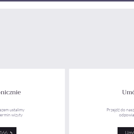
nicznie
Umó
razem ustalimy
Przejdź do nasz
termin wizyty
odpowia
 166
Umó