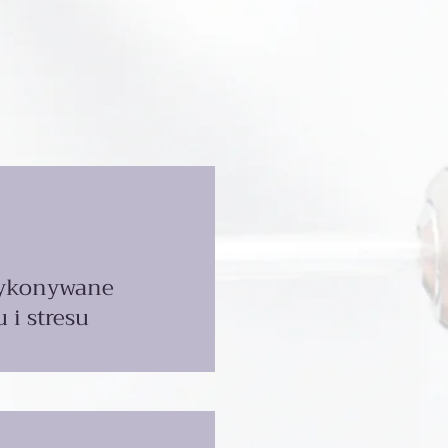
wykonywane
 i stresu