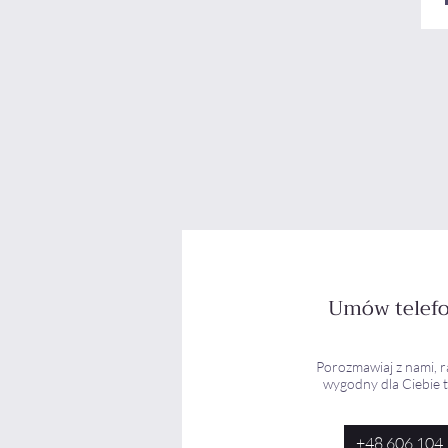
Umów telefo
Porozmawiaj z nami, 
wygodny dla Ciebie 
+48 606 104