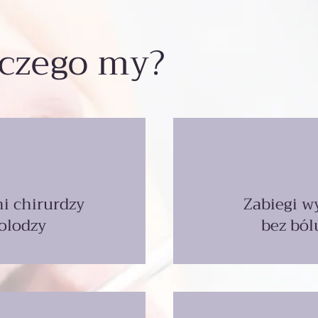
aczego my?
i chirurdzy
Zabiegi 
olodzy
bez bólu