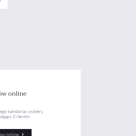
w online
ego kalndarza i wybierz
dający Ci termin
w online