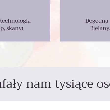
technologia
Dogodna l
p, skany)
Bielany
fały nam tysiące o