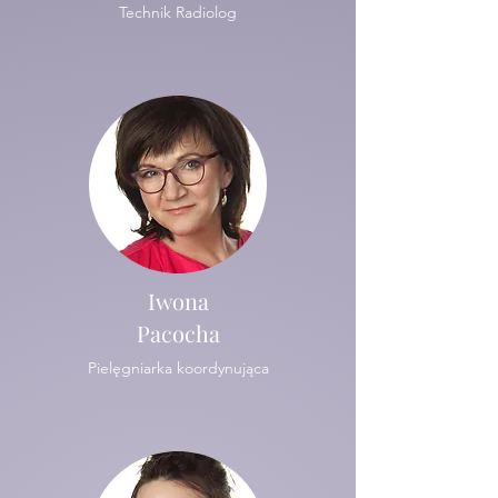
Technik Radiolog
Iwona
Pacocha
Pielęgniarka koordynująca