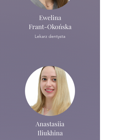
Ewelina
Frant-Okońska
Lekarz dentysta
Anastasiia
Iliukhina