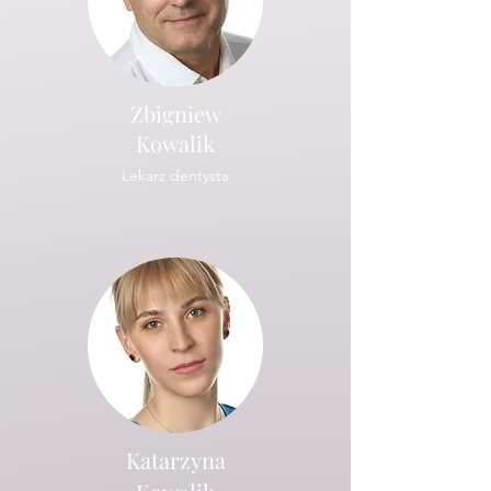
Zbigniew
Kowalik
Lekarz dentysta
Katarzyna