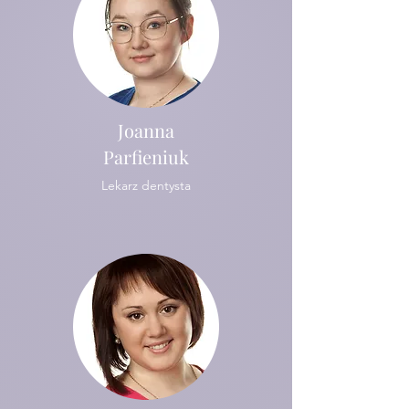
Joanna
Parfieniuk
Lekarz dentysta