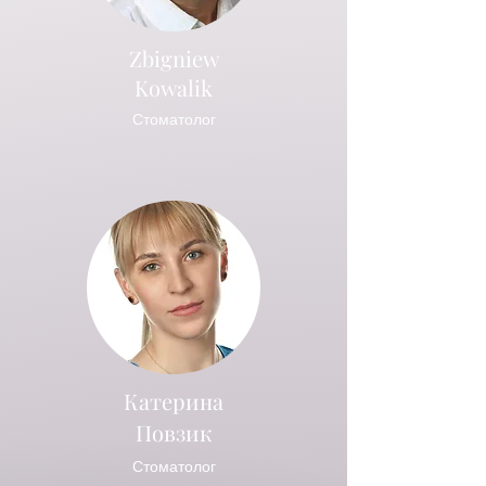
Zbigniew
Kowalik
Стоматолог
Катерина
Повзик
Стоматолог