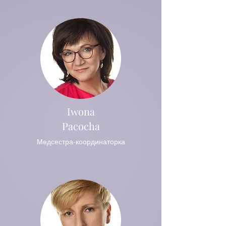
Iwona
Pacocha
Медсестра-координаторка