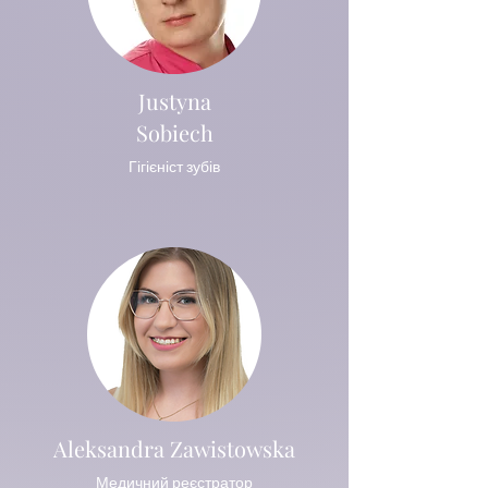
Justyna
Sobiech
Гігієніст зубів
Aleksandra Zawistowska
Медичний реєстратор