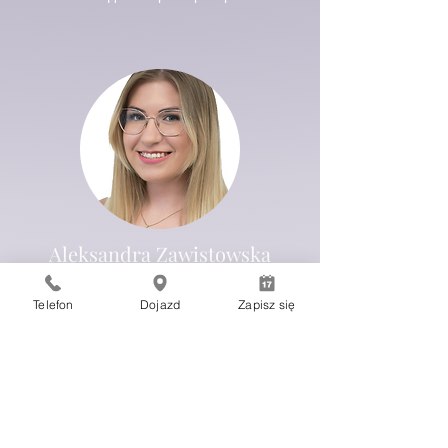
Aleksandra Zawistowska
Медичний реєстратор
Telefon
Dojazd
Zapisz się
У вас є якісь питання?
Зв'яжіться з нами!