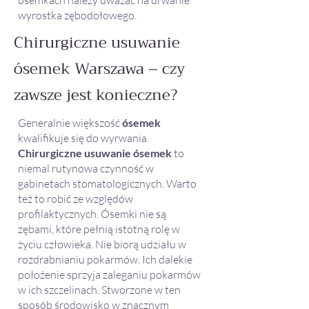
ósemkach należy uważać na urwanie
wyrostka zębodołowego.
Chirurgiczne usuwanie
ósemek Warszawa – czy
zawsze jest konieczne?
Generalnie większość
ósemek
kwalifikuje się do wyrwania.
Chirurgiczne usuwanie ósemek
to
niemal rutynowa czynność w
gabinetach stomatologicznych. Warto
też to robić ze względów
profilaktycznych. Ósemki nie są
zębami, które pełnią istotną rolę w
życiu człowieka. Nie biorą udziału w
rozdrabnianiu pokarmów. Ich dalekie
położenie sprzyja zaleganiu pokarmów
w ich szczelinach. Stworzone w ten
sposób środowisko w znacznym