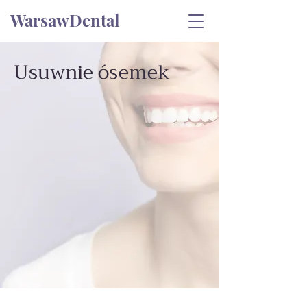
WarsawDental
Usuwnie ósemek