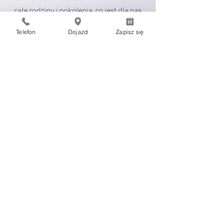
całe rodziny i pokolenia, co jest dla nas
powodem do dumy i dowodem na to, że
Telefon
Dojazd
Zapisz się
jesteśmy we właściwym miejscu.
Godziny otwarcia
Poniedziałek - Piątek
09:00 - 20:00
Sobota, Niedziela
nieczynne
Dane kontaktowe
ul Lektykarska 32, Warszawa