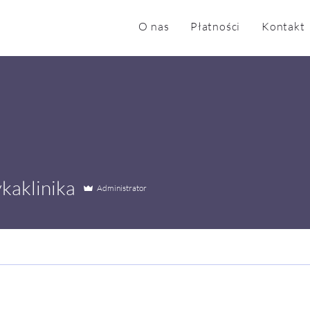
O nas
Płatności
Kontakt
linika
ykaklinika
Administrator