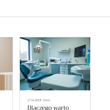
17 lis 2025
∙
3
min
Dlaczego warto