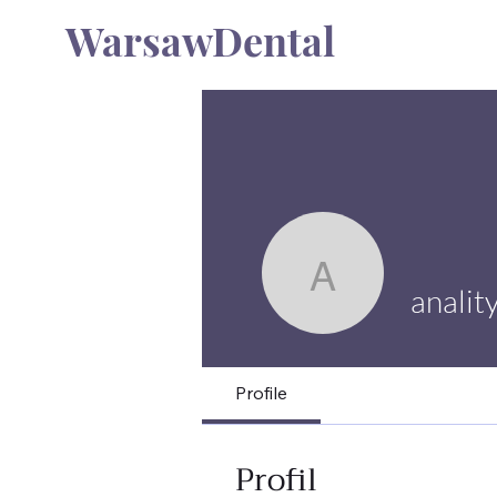
WarsawDental
analitykak
analit
Profile
Profil