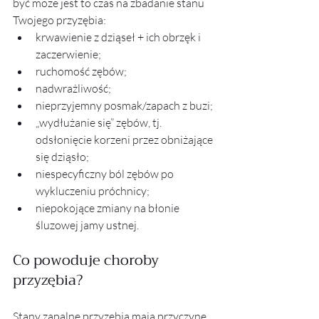
być może jest to czas na zbadanie stanu 
Twojego przyzębia:
krwawienie z dziąseł + ich obrzęk i 
zaczerwienie;
ruchomość zębów;
nadwrażliwość;
nieprzyjemny posmak/zapach z buzi;
„wydłużanie się” zębów, tj. 
odsłonięcie korzeni przez obniżające 
się dziąsło;
niespecyficzny ból zębów po 
wykluczeniu próchnicy;
niepokojące zmiany na błonie 
śluzowej jamy ustnej.
Co powoduje choroby 
przyzębia?
Stany zapalne przyzębia mają przyczynę 