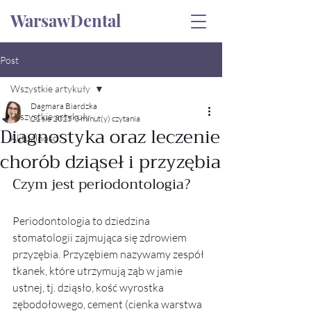
WarsawDental
Post
Wszystkie artykuły
Dagmara Biardzka
Wszystkie artykuły
21 sie 2025
3 minut(y) czytania
Diagnostyka oraz leczenie
Aktualności
chorób dziąseł i przyzębia
Czym jest periodontologia?
Periodontologia to dziedzina 
stomatologii zajmująca się zdrowiem 
przyzębia. Przyzębiem nazywamy zespół 
tkanek, które utrzymują ząb w jamie 
ustnej, tj. dziąsło, kość wyrostka  
zębodołowego, cement (cienka warstwa 