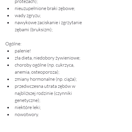
protezach);
nieuzupełnione braki zębowe;
wady zgryzu;
nawykowe zaciskanie i zgrzytanie 
zębami (bruksizm);
Ogólne:
palenie!
zła dieta, niedobory żywieniowe;
choroby ogólne (np. cukrzyca, 
anemia, osteoporoza);
zmiany hormonalne (np. ciąża);
przedwczesna utrata zębów w 
najbliższej rodzinie (czynniki 
genetyczne);
niektóre leki;
nowotwory.